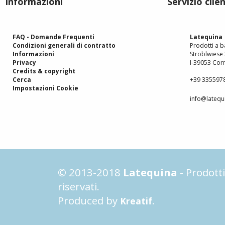
Informazioni
Servizio clien
FAQ - Domande Frequenti
Latequina
Condizioni generali di contratto
Prodotti a ba
Informazioni
Stroblwiese
Privacy
I-39053 Corn
Credits & copyright
Cerca
+39 335597
Impostazioni Cookie
info@latequi
© 2013-2018
Latequina
- Prodotti 
riservati.
Produced by
.
Kreatif