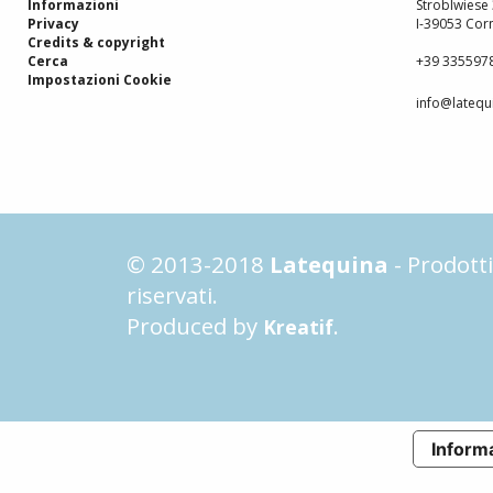
Informazioni
Stroblwiese
Privacy
I-39053 Corn
Credits & copyright
Cerca
+39 335597
Impostazioni Cookie
info@latequi
© 2013-2018
Latequina
- Prodotti 
riservati.
Produced by
.
Kreatif
Informa