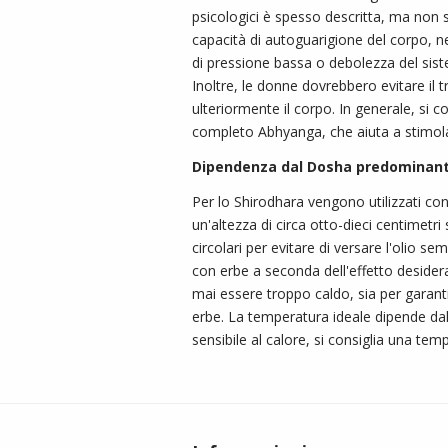
psicologici è spesso descritta, ma non 
capacità di autoguarigione del corpo, nel
di pressione bassa o debolezza del sist
Inoltre, le donne dovrebbero evitare il 
ulteriormente il corpo. In generale, si 
completo Abhyanga, che aiuta a stimola
Dipendenza dal Dosha predominan
Per lo Shirodhara vengono utilizzati cont
un'altezza di circa otto-dieci centimet
circolari per evitare di versare l'olio s
con erbe a seconda dell'effetto deside
mai essere troppo caldo, sia per garanti
erbe. La temperatura ideale dipende dall
sensibile al calore, si consiglia una te