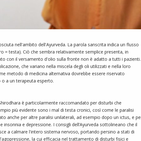
ciuta nell'ambito dell'Ayurveda. La parola sanscrita indica un flusso
hiro = testa). Ciò che sembra relativamente semplice presenta, in
to con il versamento d'olio sulla fronte non è adatto a tutti i pazienti.
icazione, che variano nella miscela degli oli utilizzati e nella loro
me metodo di medicina alternativa dovrebbe essere riservato
 o a un terapeuta esperto.
o Shirodhara è particolarmente raccomandato per disturbi che
mpio più evidente sono i mal di testa cronici, così come le paralisi
zzato anche per altre paralisi unilaterali, ad esempio dopo un ictus, e pe
e insonnia e depressione. I consigli dell’Ayurveda sottolineano che il
ce a calmare l'intero sistema nervoso, portando persino a stati di
agopressione, la cui efficacia nel trattamento di disturbi fisici e