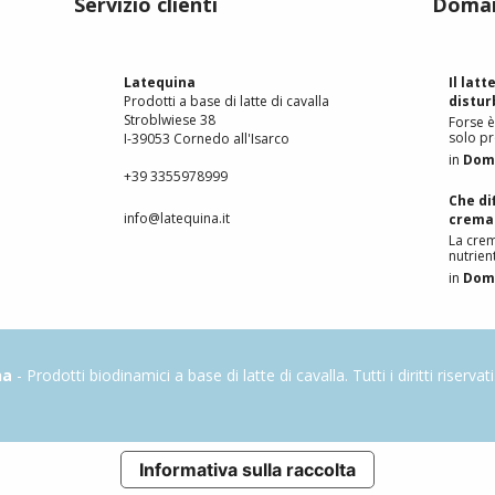
Servizio clienti
Doman
Latequina
Il latt
Prodotti a base di latte di cavalla
distur
Stroblwiese 38
Forse è
solo p
I-39053 Cornedo all'Isarco
in
Doma
+39 3355978999
Che di
info@latequina.it
crema 
La crem
nutrien
in
Doma
na
- Prodotti biodinamici a base di latte di cavalla. Tutti i diritti riservati
Informativa sulla raccolta