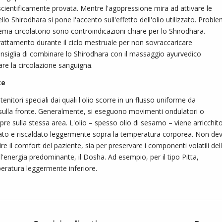
scientificamente provata. Mentre l'agopressione mira ad attivare le
lo Shirodhara si pone l'accento sull'effetto dell'olio utilizzato. Proble
ema circolatorio sono controindicazioni chiare per lo Shirodhara.
trattamento durante il ciclo mestruale per non sovraccaricare
consiglia di combinare lo Shirodhara con il massaggio ayurvedico
re la circolazione sanguigna.
te
enitori speciali dai quali l'olio scorre in un flusso uniforme da
ri sulla fronte. Generalmente, si eseguono movimenti ondulatori o
empre sulla stessa area. L'olio – spesso olio di sesamo – viene arricchit
rato e riscaldato leggermente sopra la temperatura corporea. Non de
re il comfort del paziente, sia per preservare i componenti volatili del
'energia predominante, il Dosha. Ad esempio, per il tipo Pitta,
mperatura leggermente inferiore.