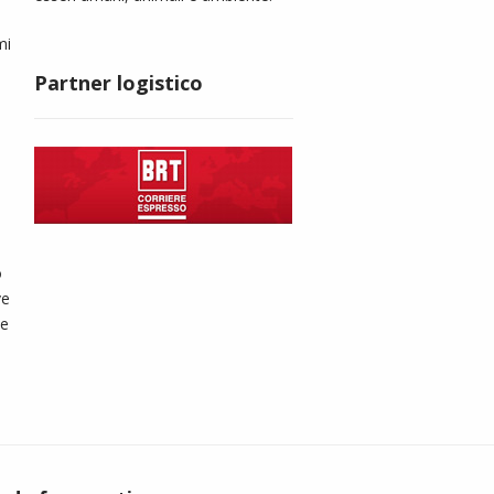
mi
Partner logistico
o
ve
le