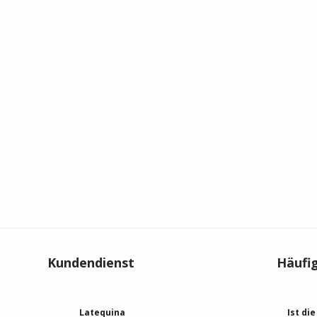
Kundendienst
Häufi
Latequina
Ist di