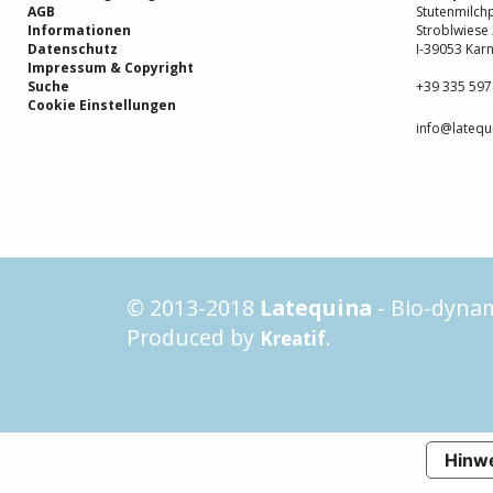
AGB
Stutenmilch
Informationen
Stroblwiese
Datenschutz
I-39053 Karn
Impressum & Copyright
Suche
+39 335 59
Cookie Einstellungen
info@latequi
© 2013-2018
Latequina
- Bio-dynam
Produced by
.
Kreatif
Hinwe