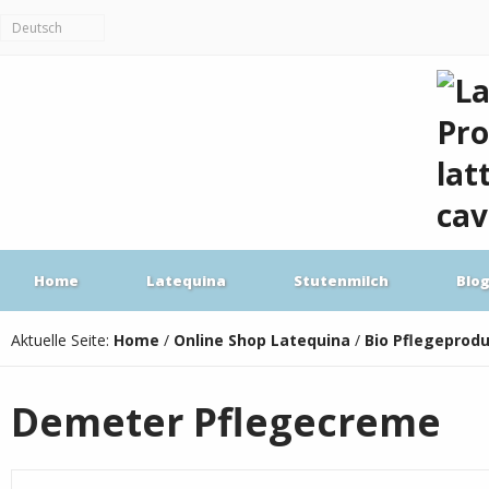
Deutsch
Home
Latequina
Stutenmilch
Blo
Aktuelle Seite:
Home
/
Online Shop Latequina
/
Bio Pflegeprod
Demeter Pflegecreme