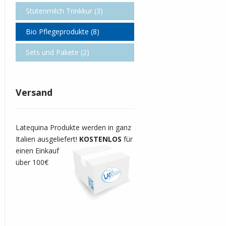
Stutenmilch Trinkkur (3)
Bio Pflegeprodukte (8)
Sets und Pakete (2)
Versand
Latequina Produkte werden in ganz
Italien ausgeliefert!
KOSTENLOS
für
einen Einkauf
über 100€