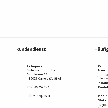
Kundendienst
Häufi
Latequina
Kann m
Stutenmilchprodukte
Neuro
Stroblwiese 38
Ja. Bes
Inhaltss
I-39053 Karneid (Südtirol)
in
Häuf
+39 335 5978999
Produ
info@latequina.it
Ist ei
Stuten
Es gibt