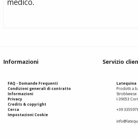
medico.
Informazioni
Servizio clien
FAQ - Domande Frequenti
Latequina
Condizioni generali di contratto
Prodotti a ba
Informazioni
Stroblwiese
Privacy
I-39053 Corn
Credits & copyright
Cerca
+39 335597
Impostazioni Cookie
info@latequi