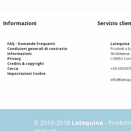
Informazioni
Servizio clien
FAQ - Domande Frequenti
Latequina
Condizioni generali di contratto
Prodotti a ba
Informazioni
Stroblwiese
Privacy
I-39053 Corn
Credits & copyright
Cerca
+39 335597
Impostazioni Cookie
info@latequi
© 2013-2018
Latequina
- Prodotti 
riservati.