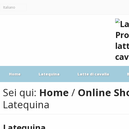
Italiano
Home
Latequina
Latte di cavalla
Sei qui:
Home
/
Online Sh
Latequina
Latequina